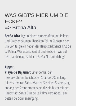
WAS GIBT'S HIER UM DIE
ECKE?
=> Breña Alta
Breña Alta
liegt in einem zauberhaften, mit Palmen
und Drachenbäumen übersäten Tal im Südosten der
Isla Bonita, gleich neben der Hauptstadt Santa Cruz de
La Palma. Wer es also zentral und trotzdem wie auf
dem Lande mag, ist hier in Breña Alta goldrichtig!
Tipps:
Playa de Bajamar:
Einer der bei den
Inselbewohnern beliebtesten Strände, 700 m lang,
feiner schwarzer Sand. Machen Sie einen Spaziergang
entlang der Strandpromenade, die die Bucht mit der
Hauptstadt Santa Cruz de La Palma verbindet… am
besten bei Sonnenaufgang!