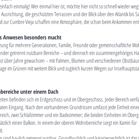
t einfach einmalig! Wer einmal hier ist, möchte hier nicht so schnell w
 Ausrichtung, die geschützten Terrassen und der Blick über den Atlantik bis S
d zur Cumbre Vieja schaffen eine Atmosphäre, die schon beim Ankommen ent
es Anwesen besonders macht
tzung für mehrere Generationen, Familie, Freunde oder gemeinschaftliche W
ander getrennt nutzbare Bereiche – und dennoch ein zusammengehöriges H
ist über Jahre gewachsen – mit Palmen, Blumen und verschiedenen Obstbä
age im Grünen mit weitem Blick und zugleich kurzen Wegen zur Inselhauptst
bereiche unter einem Dach
heiten befinden sich im Erdgeschoss und im Obergeschoss. Jeder Bereich verf
aten Eingang. Nach den vorhandenen Grundrissen umfasst jede Einheit ein
eich, zwei Schlafzimmer und ein Badezimmer; die beiden Einheiten im Ober
sätzlich einen Balkon. In einem der oberen Wohnbereiche sorgt ein Kamin für
t.
en sind baulich getrennt nutzbar. Grundbuchlich und katasterrechtlich ist da