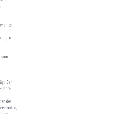
t.
er eines
derungen
 kann.
ägt. Der
er Jahre
tten der
eer trinken,
ür ist