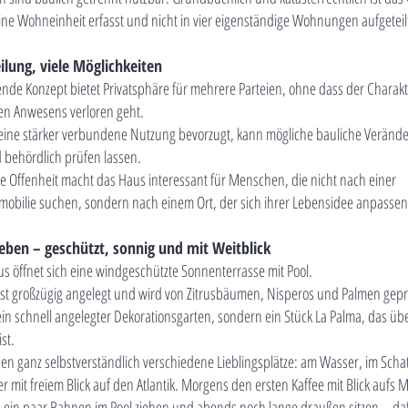
eine Wohneinheit erfasst und nicht in vier eigenständige Wohnungen aufgeteil
ilung, viele Möglichkeiten
nde Konzept bietet Privatsphäre für mehrere Parteien, ohne dass der Charakt
n Anwesens verloren geht.
eine stärker verbundene Nutzung bevorzugt, kann mögliche bauliche Verän
d behördlich prüfen lassen.
e Offenheit macht das Haus interessant für Menschen, die nicht nach einer
obilie suchen, sondern nach einem Ort, der sich ihrer Lebensidee anpassen
eben – geschützt, sonnig und mit Weitblick
s öffnet sich eine windgeschützte Sonnenterrasse mit Pool.
ist großzügig angelegt und wird von Zitrusbäumen, Nisperos und Palmen gepr
ein schnell angelegter Dekorationsgarten, sondern ein Stück La Palma, das üb
ist.
hen ganz selbstverständlich verschiedene Lieblingsplätze: am Wasser, im Scha
r mit freiem Blick auf den Atlantik. Morgens den ersten Kaffee mit Blick aufs M
 ein paar Bahnen im Pool ziehen und abends noch lange draußen sitzen – daf