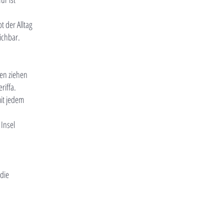
t der Alltag
ichbar.
ken ziehen
riffa.
mit jedem
 Insel
die