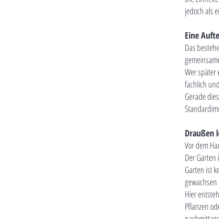
jedoch als 
Eine Aufte
Das bestehe
gemeinsame
Wer später 
fachlich un
Gerade dies
Standardimm
Draußen l
Vor dem Hau
Der Garten 
Garten ist k
gewachsen 
Hier entste
Pflanzen ode
nachmittags