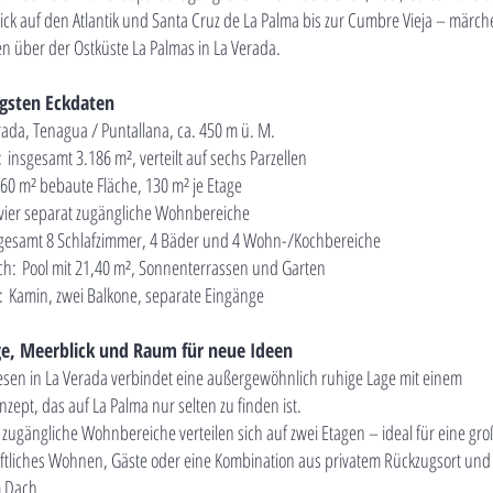
ck auf den Atlantik und Santa Cruz de La Palma bis zur Cumbre Vieja – märch
en über der Ostküste La Palmas in La Verada.
igsten Eckdaten
rada, Tenagua / Puntallana, ca. 450 m ü. M.
:
insgesamt 3.186 m², verteilt auf sechs Parzellen
60 m² bebaute Fläche, 130 m² je Etage
vier separat zugängliche Wohnbereiche
gesamt 8 Schlafzimmer, 4 Bäder und 4 Wohn-/Kochbereiche
ch:
Pool mit 21,40 m², Sonnenterrassen und Garten
g:
Kamin, zwei Balkone, separate Eingänge
e, Meerblick und Raum für neue Ideen
sen in La Verada verbindet eine außergewöhnlich ruhige Lage mit einem
ept, das auf La Palma nur selten zu finden ist.
 zugängliche Wohnbereiche verteilen sich auf zwei Etagen – ideal für eine gro
tliches Wohnen, Gäste oder eine Kombination aus privatem Rückzugsort und
 Dach.