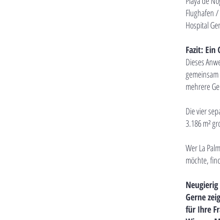
Playa de No
Flughafen /
Hospital Ge
Fazit: Ein
Dieses Anwes
gemeinsam 
mehrere Ge
Die vier se
3.186 m² gr
Wer La Palm
möchte, fin
Neugierig
Gerne zei
für Ihre F