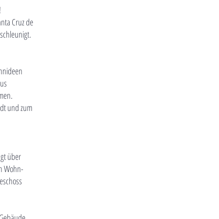
ieder weg!
anta Cruz de
schleunigt.
ohnideen
aus
umen.
adt und zum
ügt über
en Wohn-
geschoss
s Gebäude