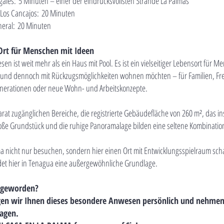
gales:
5 Minuten – einer der eindrucksvollsten Strände La Palmas
 Los Cancajos:
20 Minuten
neral:
20 Minuten
 Ort für Menschen mit Ideen
en ist weit mehr als ein Haus mit Pool. Es ist ein vielseitiger Lebensort für M
und dennoch mit Rückzugsmöglichkeiten wohnen möchten – für Familien, Fr
nerationen oder neue Wohn- und Arbeitskonzepte.
parat zugänglichen Bereiche, die registrierte Gebäudefläche von 260 m², das i
oße Grundstück und die ruhige Panoramalage bilden eine seltene Kombinatio
a nicht nur besuchen, sondern hier einen Ort mit Entwicklungsspielraum sch
det hier in Tenagua eine außergewöhnliche Grundlage.
 geworden?
gen wir Ihnen dieses besondere Anwesen persönlich und nehmen
ragen.