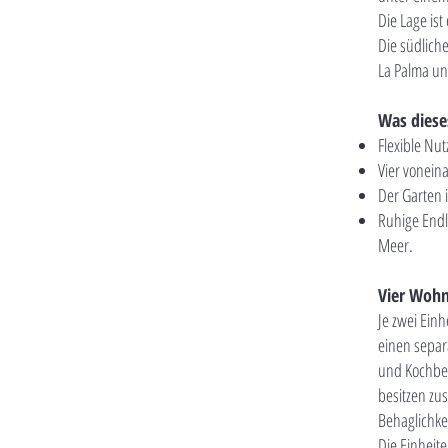
Die Lage is
Die südliche
La Palma un
Was dies
Flexible Nu
Vier vonein
Der Garten 
Ruhige Endl
Meer.
Vier Wohn
Je zwei Ein
einen separ
und Kochber
besitzen zu
Behaglichkei
Die Einheit