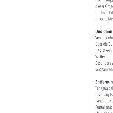
dieser Ort 
Die Immobili
unkomplizier
Und dann i
Von hier ob
über die Cu
Das ist kei
Wetter.
Besonders s
langsam wa
Entfernun
Tenagua geh
Inselhaupts
Santa Cruz 
Puntallana