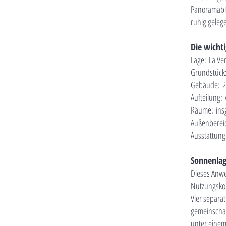
Panoramabli
ruhig geleg
Die wicht
Lage:
La Ve
Grundstück
Gebäude:
2
Aufteilung:
Räume:
ins
Außenberei
Ausstattun
Sonnenlag
Dieses Anwe
Nutzungskonz
Vier separat
gemeinschaf
unter einem