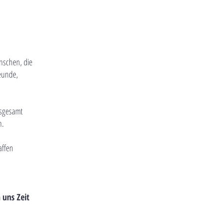
enschen, die
eunde,
nsgesamt
n.
affen
 uns Zeit