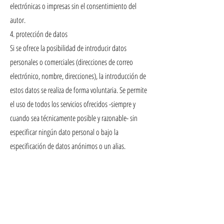
electrónicas o impresas sin el consentimiento del
autor.
4. protección de datos
Si se ofrece la posibilidad de introducir datos
personales o comerciales (direcciones de correo
electrónico, nombre, direcciones), la introducción de
estos datos se realiza de forma voluntaria. Se permite
el uso de todos los servicios ofrecidos -siempre y
cuando sea técnicamente posible y razonable- sin
especificar ningún dato personal o bajo la
especificación de datos anónimos o un alias.
5. validez legal del presente aviso legal
Esta exención de responsabilidad debe considerarse
como parte de la publicación en Internet desde la
que se le remitió. Si algunas secciones o términos
individuales de esta declaración no son legales o